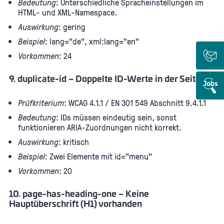
Bedeutung
: Unterschiedliche Spracheinstellungen im
HTML- und XML-Namespace.
Auswirkung
: gering
Beispiel
: lang="de", xml:lang="en"
Vorkommen
: 24
9. duplicate-id – Doppelte ID-Werte in der Seite
Prüfkriterium
: WCAG 4.1.1 / EN 301 549 Abschnitt 9.4.1.1
Bedeutung
: IDs müssen eindeutig sein, sonst
funktionieren ARIA-Zuordnungen nicht korrekt.
Auswirkung
: kritisch
Beispiel
: Zwei Elemente mit id="menu"
Vorkommen
: 20
10. page-has-heading-one – Keine
Hauptüberschrift (H1) vorhanden