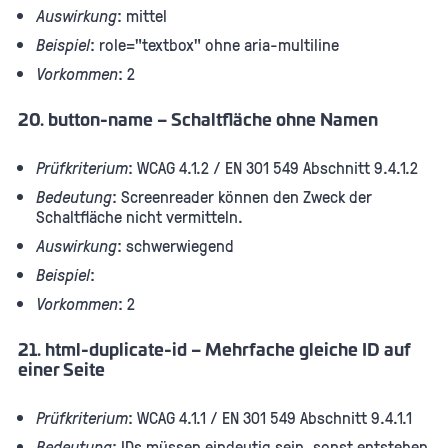
Auswirkung
: mittel
Beispiel
: role="textbox" ohne aria-multiline
Vorkommen
: 2
20. button-name – Schaltfläche ohne Namen
Prüfkriterium
: WCAG 4.1.2 / EN 301 549 Abschnitt 9.4.1.2
Bedeutung
: Screenreader können den Zweck der
Schaltfläche nicht vermitteln.
Auswirkung
: schwerwiegend
Beispiel
:
Vorkommen
: 2
21. html-duplicate-id – Mehrfache gleiche ID auf
einer Seite
Prüfkriterium
: WCAG 4.1.1 / EN 301 549 Abschnitt 9.4.1.1
Bedeutung
: IDs müssen eindeutig sein, sonst entstehen