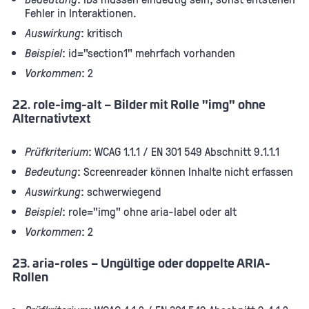
Fehler in Interaktionen.
Auswirkung
: kritisch
Beispiel
: id="section1" mehrfach vorhanden
Vorkommen
: 2
22. role-img-alt – Bilder mit Rolle "img" ohne
Alternativtext
Prüfkriterium
: WCAG 1.1.1 / EN 301 549 Abschnitt 9.1.1.1
Bedeutung
: Screenreader können Inhalte nicht erfassen
Auswirkung
: schwerwiegend
Beispiel
: role="img" ohne aria-label oder alt
Vorkommen
: 2
23. aria-roles – Ungültige oder doppelte ARIA-
Rollen