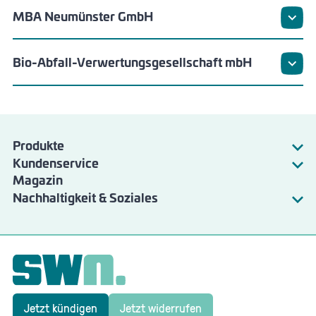
MBA Neumünster GmbH
Bio-Abfall-Verwertungsgesellschaft mbH
Produkte
Kundenservice
Strom
Magazin
Energie
Gas
Nachhaltigkeit & Soziales
Wartung & Störungen
SWN Natur
Angebote & Services
SWN Nachhaltigkeitsbericht
Jetzt kündigen
Jetzt widerrufen