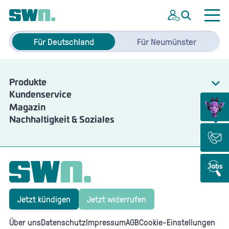
Für Deutschland
Für Neumünster
Produkte
Kundenservice
Strom
Magazin
Energie
Gas
Nachhaltigkeit & Soziales
Wartung & Störungen
SWN Natur
Angebote & Services
SWN Nachhaltigkeitsbericht
Jetzt kündigen
Jetzt widerrufen
Über uns
Datenschutz
Impressum
AGB
Cookie-Einstellungen