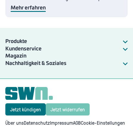
Mehr erfahren
Produkte
Kundenservice
Strom
Magazin
Energie
Gas
Nachhaltigkeit & Soziales
Wartung & Störungen
SWN Natur
Angebote & Services
SWN Nachhaltigkeitsbericht
Jetzt kündigen
Jetzt widerrufen
Über uns
Datenschutz
Impressum
AGB
Cookie-Einstellungen