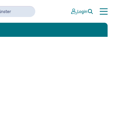
ünster
Login