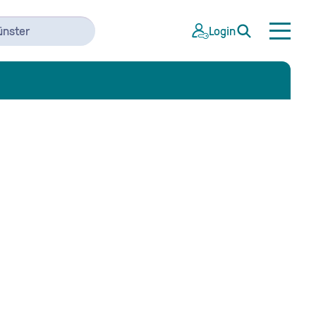
ünster
Login