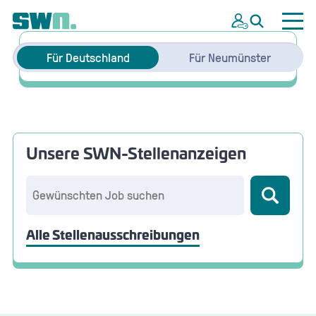
Steuerfachangestellte
Für Deutschland
Für Neumünster
Unsere SWN-Stellenanzeigen
Alle Stellenausschreibungen