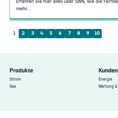
Erfahren Sie hier alles über SWN, wie die Fernw
mehr.
2
3
4
5
6
7
8
9
10
1
Produkte
Kunden
Strom
Energie
Gas
Wartung &