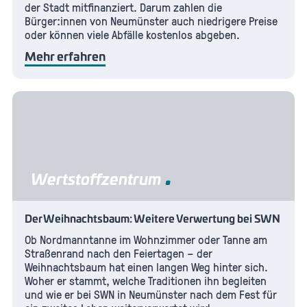
Kosten (brutto)
der Stadt mitfinanziert. Darum zahlen die
Abfallart
Bürger:innen von Neumünster auch niedrigere Preise
39,60 €
Baustoffe auf Gipsbasis²
oder können viele Abfälle kostenlos abgeben.
Abfallart
Abfallart
10er Vorteilskarte Gartenabfall
Baustoffe auf Gipsbasis²
unter 100 kg
Mehr erfahren
18,00 €
Abfallart
Kosten (brutto)
unter 100 kg
10er Vorteilskarte Gartenabfall
49,50 €
14,99 €
100-150 kg
30,00 €
Kosten (brutto)
100-150 kg
59,40 €
25,00 €
150-200 kg
Abfallart
42,00 €
Fallpauschale (nur für Gewerbekunden) für
Wertstoffzentrum
150-200 kg
Wertstoffe PKW Menge (PPK, gelber Sack,
Abfallart
35,00 €
>200 kg (Preis/100kg)
Metalle, Altkleider, Flaschenglas,
Fallpauschale für Wertstoffe PKW Menge
24,00 €
Der Weihnachtsbaum: Weitere Verwertung bei SWN
Elektroschrott)*
> 200 kg (Preis/100kg)
(PPK, Metalle, Altkleider, Flaschenglas,
Ob Nordmanntanne im Wohnzimmer oder Tanne am
20,00 €
Elektroschrott)
Straßenrand nach den Feiertagen – der
Kosten (brutto)
Weihnachtsbaum hat einen langen Weg hinter sich.
Abfallart
5,00 €
Woher er stammt, welche Traditionen ihn begleiten
Kosten (brutto)
Asbesthaltige Baustoffe (nur verpackt)³
und wie er bei SWN in Neumünster nach dem Fest für
5,00 €
Abfallart