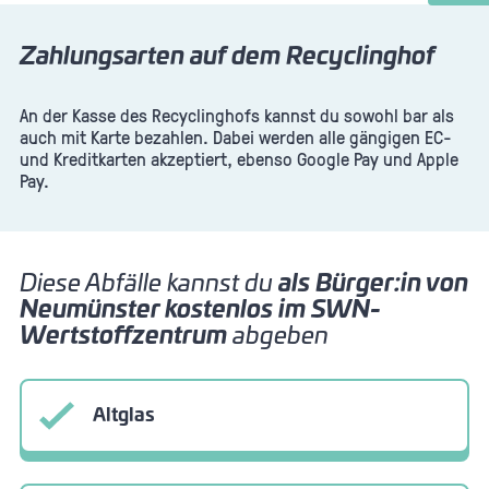
Abfallart
Menge
unter 100 kg
Restmüll
Abfallart
PKW bis ca. 300 l (Kofferraum)
17,50 €
Zahlungsarten auf dem Recyclinghof
Menge
unter 100 kg
Kosten (brutto)
100-150 kg
An der Kasse des Recyclinghofs kannst du sowohl bar als
PKW bis ca. 300 l (Kofferraum)
21,00 €
10,00 €
29,00 €
auch mit Karte bezahlen. Dabei werden alle gängigen EC-
und Kreditkarten akzeptiert, ebenso Google Pay und Apple
Kosten (brutto)
100-150 kg
Pay.
150-200 kg
12,00 €
34,80 €
40,00 €
Abfallart
150-200 kg
> 200 kg (Preis/100kg)
Menge
48,00 €
23,00 €
Diese Abfälle kannst du
als Bürger:in von
Abfallart
PKW-Kombi bis ca. 600 l (Kofferraum)
Neumünster kostenlos im SWN-
>200 kg (Preis/100kg)
Menge
Wertstoffzentrum
abgeben
Kosten (brutto)
27,60 €
PKW-Kombi bis ca. 600 l (Kofferraum)
19,99 €
Abfallart
Sperrmüll
Kosten (brutto)
Altglas
23,99 €
Abfallart
unter 100 kg
Abfallart
Sperrmüll
17,50 €
Gartenabfälle¹