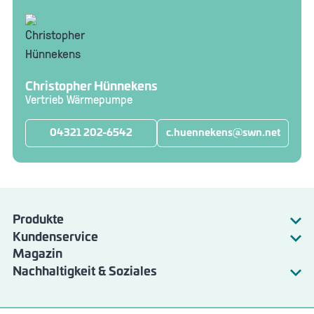
Christopher Hünnekens
Vertrieb Wärmepumpe
04321 202-6542
c.huennekens@swn.net
Produkte
Kundenservice
Strom
Magazin
Energie & Wasser
Gas
Nachhaltigkeit & Soziales
Verkehr
Fernwärme
SWN Natur
Bad am Stadtwald
Wärmepumpe
Angebote & Services
Wertstoffzentrum