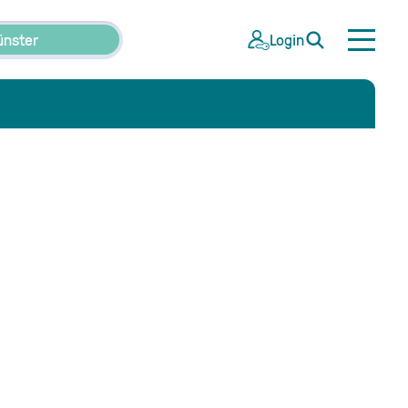
ünster
Login