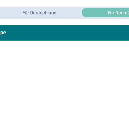
Für Deutschland
Für Neum
pe
gungen für die Aktion
ohnt sich!" und