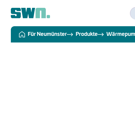
Für Neumünster
Produkte
Wärmepum
Teilnahmebedin
"Weitersagen l
Datenschutz