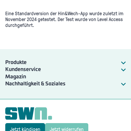
Eine Standardversion der Hin&Wech-App wurde zuletzt im
November 2024 getestet. Der Test wurde von Level Access
durchgeführt.
Produkte
Kundenservice
Strom
Magazin
Energie & Wasser
Gas
Nachhaltigkeit & Soziales
Verkehr
Fernwärme
SWN Natur
Bad am Stadtwald
Wärmepumpe
Angebote & Services
Wertstoffzentrum
Wasser
SWN Nachhaltigkeitsbericht
UnserNMS App
Bad am Stadtwald
Wartung & Störungen
Verkehr
Wertstoffzentrum
Jetzt kündigen
Jetzt widerrufen