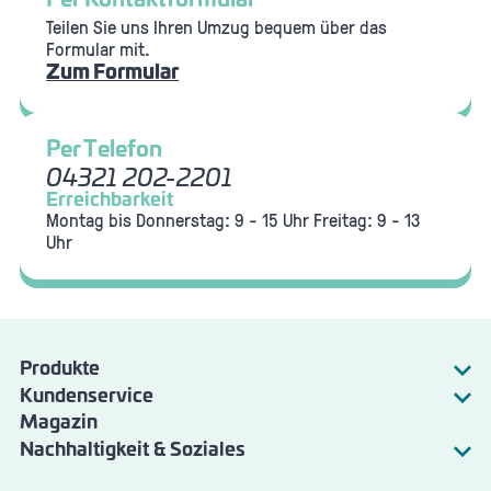
Per Kontaktformular
Teilen Sie uns Ihren Umzug bequem über das
Formular mit.
Zum Formular
Per Telefon
04321 202-2201
Erreichbarkeit
Montag bis Donnerstag: 9 - 15 Uhr
Freitag: 9 - 13
Uhr
Produkte
Kundenservice
Strom
Magazin
Energie & Wasser
Gas
Nachhaltigkeit & Soziales
Verkehr
Fernwärme
SWN Natur
Bad am Stadtwald
Wärmepumpe